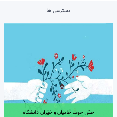
دسترسی ها
حسّ خوب حامیان و خیّران دانشگاه