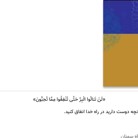
«لَنْ تَنالُوا الْبِرَّ حَتَّی تُنْفِقُوا مِمَّا تُحِبُّونَ»
نچه دوست دارید در راه خدا انفاق کنید.
ه سمنان