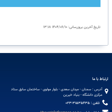
تاریخ آخرین بروزرسانی: 1404/06/10 13:18
ارتباط با ما
آدرس : سمنان - میدان سعدی - بلوار مولوی - ساختمان سابق ستاد
مرکزی دانشگاه - بنیاد خیرین
تلفن : 31535435-023